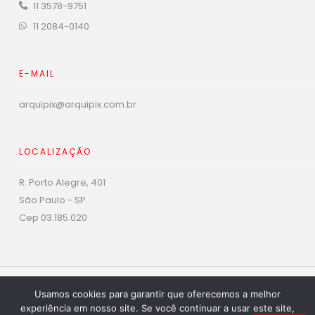
11 3578-9751
11 2084-0140
E-MAIL
arquipix@arquipix.com.br
LOCALIZAÇÃO
R. Porto Alegre, 401
São Paulo - SP
Cep 03.185.020
Phone
WhatsAp
Todos os direitos reservados© 2026 Arquipix | Arquivos
Usamos cookies para garantir que oferecemos a melhor
Deslizantes
experiência em nosso site. Se você continuar a usar este site,